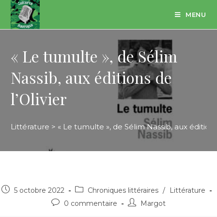
Skip
MENU
to
content
« Le tumulte », de Sélim
Nassib, aux éditions de
l’Olivier
Littérature
>
« Le tumulte », de Sélim Nassib, aux éditions 
Post
Post
5 octobre 2022
Chroniques littéraires
/
Littérature
published:
category:
Post
Post
0 commentaire
Margot
comments:
author: