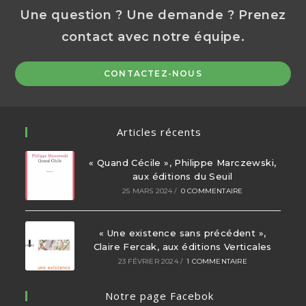
Une question ? Une demande ? Prenez
contact avec notre équipe.
Op
CONTACTEZ-NOUS
in
a
ne
Articles récents
ta
« Quand Cécile », Philippe Marczewski,
aux éditions du Seuil
25 MARS 2024
/
0 COMMENTAIRE
« Une existence sans précédent »,
Claire Fercak, aux éditions Verticales
23 FÉVRIER 2024
/
1 COMMENTAIRE
Notre page Facebok