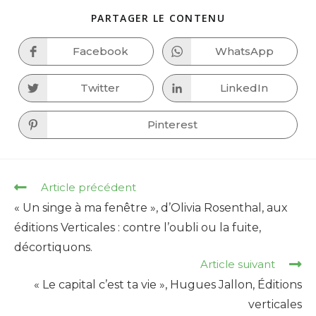
SHARE
PARTAGER LE CONTENU
THIS
CONTENT
Facebook
WhatsApp
Opens
Opens
in
in
a
a
new
new
Twitter
LinkedIn
Opens
Opens
window
window
in
in
a
a
new
new
Pinterest
Opens
window
window
in
a
new
window
Read
Article précédent
more
« Un singe à ma fenêtre », d’Olivia Rosenthal, aux
articles
éditions Verticales : contre l’oubli ou la fuite,
décortiquons.
Article suivant
« Le capital c’est ta vie », Hugues Jallon, Éditions
verticales