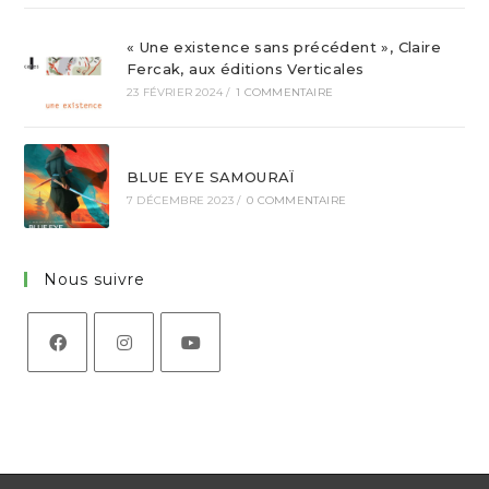
« Une existence sans précédent », Claire
Fercak, aux éditions Verticales
23 FÉVRIER 2024
/
1 COMMENTAIRE
BLUE EYE SAMOURAÏ
7 DÉCEMBRE 2023
/
0 COMMENTAIRE
Nous suivre
Opens
Opens
Opens
in
in
in
a
a
a
new
new
new