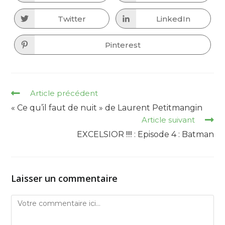
in
in
a
a
new
new
Twitter
LinkedIn
Opens
Opens
window
window
in
in
a
a
new
new
Pinterest
Opens
window
window
in
a
new
window
Read
Article précédent
more
« Ce qu’il faut de nuit » de Laurent Petitmangin
articles
Article suivant
EXCELSIOR !!!! : Episode 4 : Batman
Laisser un commentaire
Comment