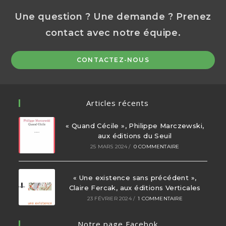
tab
tab
tab
Une question ? Une demande ? Prenez
contact avec notre équipe.
Op
CONTACTEZ-NOUS
in
a
ne
Articles récents
ta
« Quand Cécile », Philippe Marczewski,
aux éditions du Seuil
25 MARS 2024
/
0 COMMENTAIRE
« Une existence sans précédent »,
Claire Fercak, aux éditions Verticales
23 FÉVRIER 2024
/
1 COMMENTAIRE
Notre page Facebok