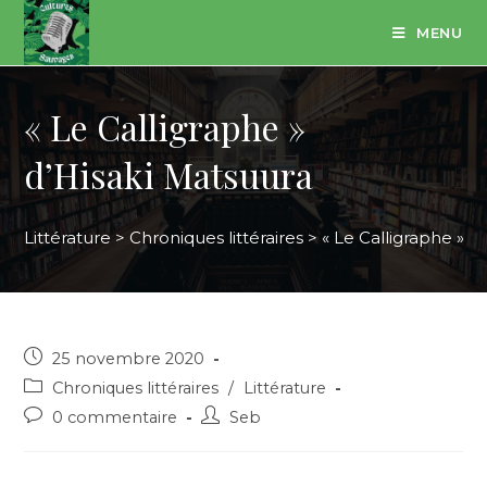
Skip
MENU
to
content
« Le Calligraphe »
d’Hisaki Matsuura
Littérature
>
Chroniques littéraires
>
« Le Calligraphe » d
Post
25 novembre 2020
published:
Post
Chroniques littéraires
/
Littérature
category:
Post
Post
0 commentaire
Seb
comments:
author: