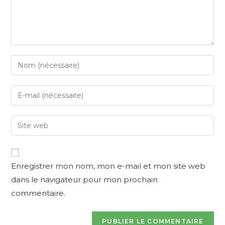
Enter
your
name
Enter
or
your
username
email
Enter
to
address
your
comment
to
website
comment
URL
Enregistrer mon nom, mon e-mail et mon site web
(optional)
dans le navigateur pour mon prochain
commentaire.