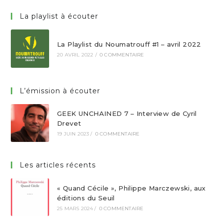
La playlist à écouter
La Playlist du Noumatrouff #1 – avril 2022
20 AVRIL 2022
/
0 COMMENTAIRE
L’émission à écouter
GEEK UNCHAINED 7 – Interview de Cyril
Drevet
19 JUIN 2023
/
0 COMMENTAIRE
Les articles récents
« Quand Cécile », Philippe Marczewski, aux
éditions du Seuil
25 MARS 2024
/
0 COMMENTAIRE