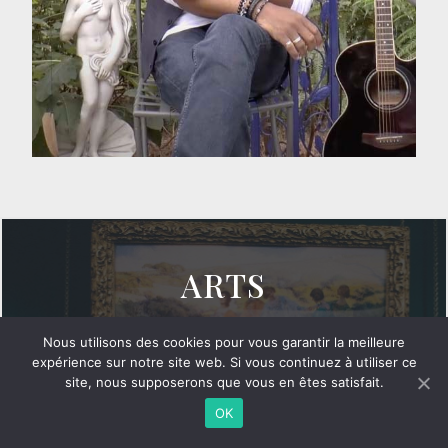
ARTS
L’art, en long, en large et en
Nous utilisons des cookies pour vous garantir la meilleure
profondeur. Une exploration de la
expérience sur notre site web. Si vous continuez à utiliser ce
site, nous supposerons que vous en êtes satisfait.
création artistique qui n’est qu’un
OK
sauvage appétit pour voir, montrer et
dire.