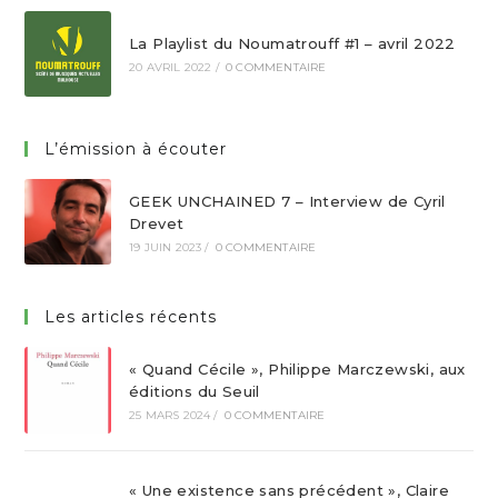
La Playlist du Noumatrouff #1 – avril 2022
20 AVRIL 2022
/
0 COMMENTAIRE
L’émission à écouter
GEEK UNCHAINED 7 – Interview de Cyril
Drevet
19 JUIN 2023
/
0 COMMENTAIRE
Les articles récents
« Quand Cécile », Philippe Marczewski, aux
éditions du Seuil
25 MARS 2024
/
0 COMMENTAIRE
« Une existence sans précédent », Claire