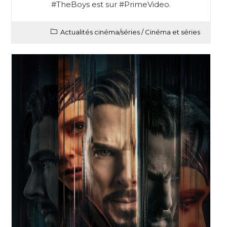
#TheBoys est sur #PrimeVideo.
Actualités cinéma/séries
/
Cinéma et séries