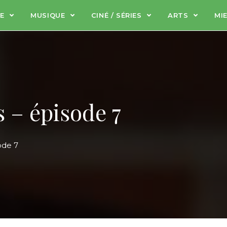
RE
MUSIQUE
CINÉ / SÉRIES
ARTS
MI
 – épisode 7
ode 7