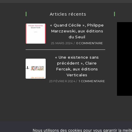
Articles récents
« Quand Cécile », Philippe
Marczewski, aux éditions
du Seuil
25 MARS 2024
/
0 COMMENTAIRE
« Une existence sans
précédent », Claire
Fercak, aux éditions
Verticales
23 FÉVRIER 2024
/
1 COMMENTAIRE
Nous utilisons des cookies pour vous garantir la meill
© COPYRIGHT - CULTURES SAUVAGES - TOUS DRO