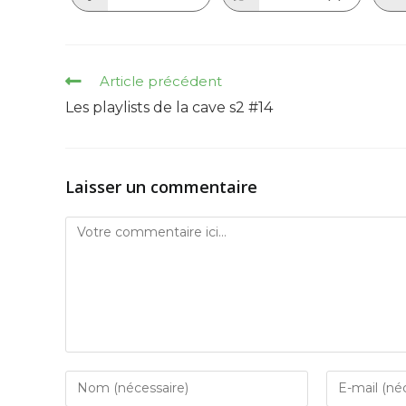
in
in
a
a
new
new
window
window
Read
Article précédent
more
Les playlists de la cave s2 #14
articles
Laisser un commentaire
Comment
Enter
Enter
your
your