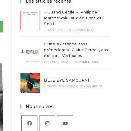
Les articles récents
.
« Quand Cécile », Philippe
Marczewski, aux éditions du
Seuil
25 MARS 2024
/
0 COMMENTAIRE
« Une existence sans
précédent », Claire Fercak, aux
éditions Verticales
23 FÉVRIER 2024
/
1 COMMENTAIRE
BLUE EYE SAMOURAÏ
7 DÉCEMBRE 2023
/
0 COMMENTAIRE
Nous suivre