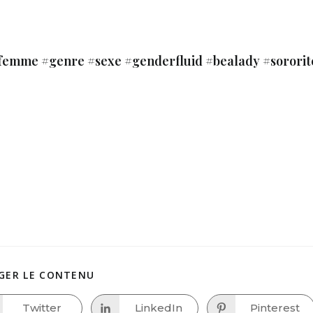
#femme #genre #sexe #genderfluid #bealady #sororit
SHARE
GER LE CONTENU
THIS
CONTENT
Twitter
LinkedIn
Pinterest
Opens
Opens
Opens