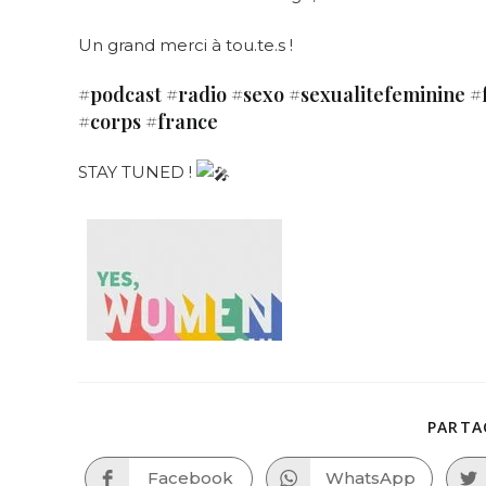
Un grand merci à tou.te.s !
#podcast #radio #sexo #sexualitefeminine 
#corps #france
STAY TUNED !
PARTA
Facebook
WhatsApp
Opens
Opens