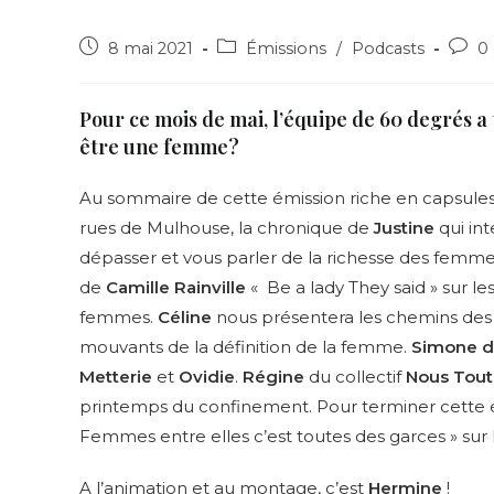
Post
Post
Post
8 mai 2021
Émissions
/
Podcasts
0
published:
category:
comm
Pour ce mois de mai, l’équipe de 60 degrés a 
être une femme?
Au sommaire de cette émission riche en capsules au
rues de Mulhouse, la chronique de
Justine
qui int
dépasser et vous parler de la richesse des femme
de
Camille Rainville
« Be a lady They said » sur le
femmes.
Céline
nous présentera les chemins des 
mouvants de la définition de la femme.
Simone de
Metterie
et
Ovidie
.
Régine
du collectif
Nous Tout
printemps du confinement. Pour terminer cette
Femmes entre elles c’est toutes des garces » sur l
A l’animation et au montage, c’est
Hermine
!