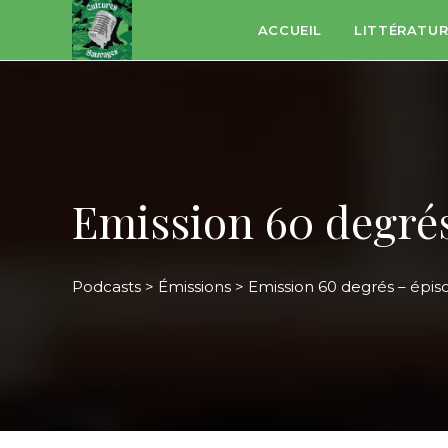
Skip
ACCUEIL
LITTÉRATU
to
content
Emission 60 degrés
Podcasts
>
Émissions
>
Emission 60 degrés – épis