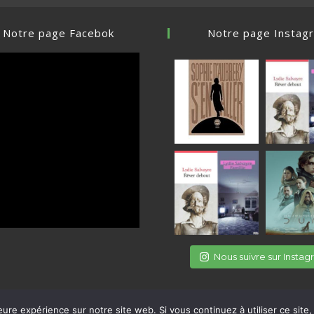
Notre page Facebok
Notre page Instag
Nous suivre sur Insta
eure expérience sur notre site web. Si vous continuez à utiliser ce sit
ITS RESERVÉS