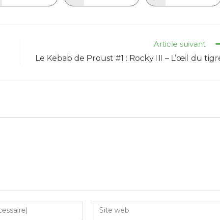
in
in
in
a
a
a
new
new
new
window
window
window
Article suivant
Le Kebab de Proust #1 : Rocky III – L’œil du tigr
Enter
your