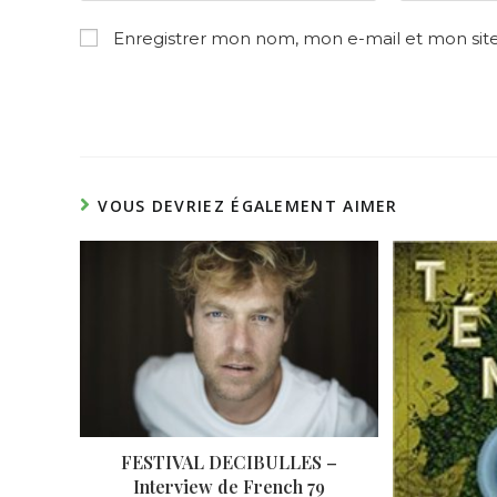
name
email
Enregistrer mon nom, mon e-mail et mon sit
or
address
username
to
to
comment
comment
VOUS DEVRIEZ ÉGALEMENT AIMER
FESTIVAL DECIBULLES –
Interview de French 79