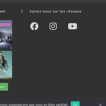
a
new
ram
Suivez-nous sur les réseaux
tab
Opens
Opens
Opens
in
in
in
a
a
a
new
new
new
tab
tab
tab
gram
e, nous supposerons que vous en êtes satisfait.
OK