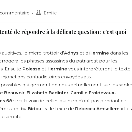
Post
 commentaire
Emilie
ents:
author:
tenté de répondre à la délicate question : c’est quoi
ditives, le micro-trottoir d’
Adnys
et d’
Hermine
dans les
errogera les phrases assassines du patriarcat pour les
s. Ensuite
Polesse
et
Hermine
vous interprèteront le texte
s injonctions contradictoires envoyées aux
possibles qui germent en nous actuellement, sur les sable
 Beauvoir, Elizabeth Badinter, Camille Froidevaux-
es 68
sera la voix de celles qui n’en n’ont pas pendant ce
 émission
Ibu Bidou
lira le texte de
Rebecca Amsellem
« Les
a sororité.