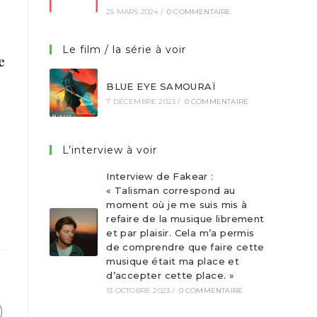
25 MARS 2024
/
0 COMMENTAIRE
Le film / la série à voir
e
BLUE EYE SAMOURAÏ
7 DÉCEMBRE 2023
/
0 COMMENTAIRE
L’interview à voir
Interview de Fakear :
« Talisman correspond au
moment où je me suis mis à
refaire de la musique librement
et par plaisir. Cela m’a permis
de comprendre que faire cette
musique était ma place et
d’accepter cette place. »
13 OCTOBRE 2023
/
0 COMMENTAIRE