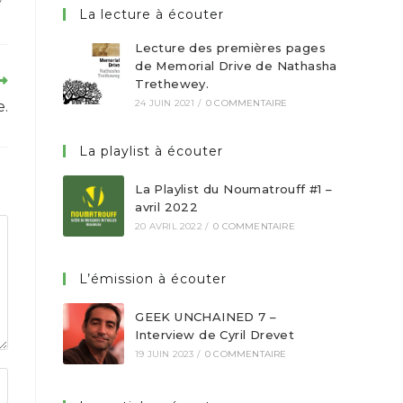
La lecture à écouter
Lecture des premières pages
de Memorial Drive de Nathasha
Trethewey.
24 JUIN 2021
/
0 COMMENTAIRE
e.
La playlist à écouter
La Playlist du Noumatrouff #1 –
avril 2022
20 AVRIL 2022
/
0 COMMENTAIRE
L’émission à écouter
GEEK UNCHAINED 7 –
Interview de Cyril Drevet
19 JUIN 2023
/
0 COMMENTAIRE