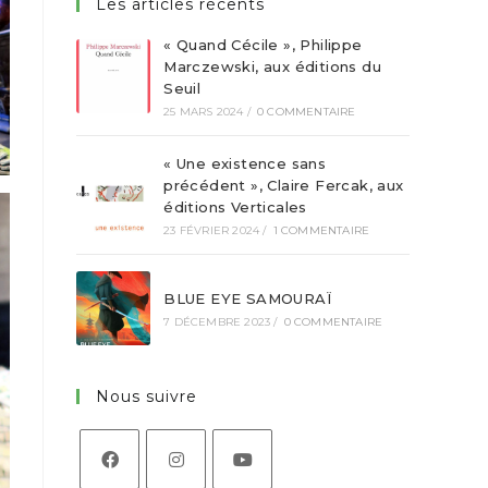
Les articles récents
« Quand Cécile », Philippe
Marczewski, aux éditions du
Seuil
25 MARS 2024
/
0 COMMENTAIRE
« Une existence sans
précédent », Claire Fercak, aux
éditions Verticales
23 FÉVRIER 2024
/
1 COMMENTAIRE
BLUE EYE SAMOURAÏ
7 DÉCEMBRE 2023
/
0 COMMENTAIRE
Nous suivre