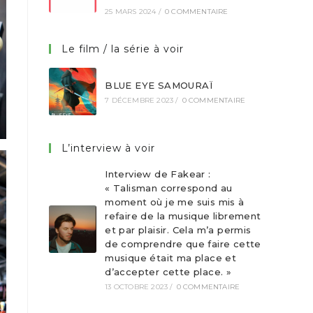
25 MARS 2024
/
0 COMMENTAIRE
Le film / la série à voir
BLUE EYE SAMOURAÏ
7 DÉCEMBRE 2023
/
0 COMMENTAIRE
L’interview à voir
Interview de Fakear :
« Talisman correspond au
moment où je me suis mis à
refaire de la musique librement
et par plaisir. Cela m’a permis
de comprendre que faire cette
musique était ma place et
d’accepter cette place. »
13 OCTOBRE 2023
/
0 COMMENTAIRE