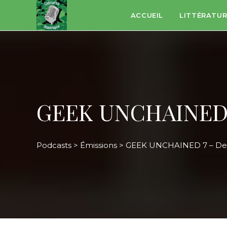
Skip
ACCUEIL
LITTÉRATU
to
content
GEEK UNCHAINED 7
Podcasts
>
Émissions
>
GEEK UNCHAINED 7 – De