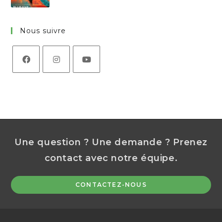
Nous suivre
Opens
Opens
Opens
in
in
in
a
a
a
new
new
new
tab
tab
tab
Une question ? Une demande ? Prenez
contact avec notre équipe.
Op
CONTACTEZ-NOUS
in
a
ne