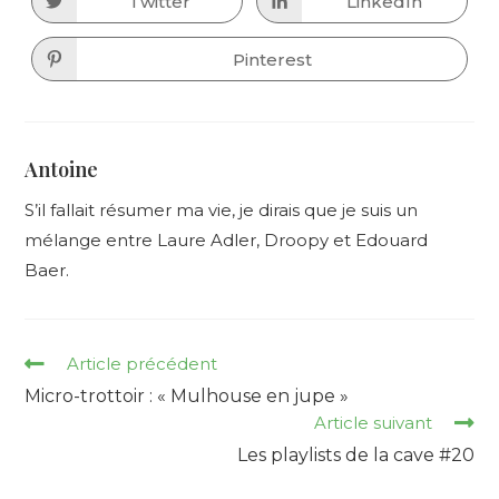
Twitter
LinkedIn
Opens
Opens
window
window
in
in
a
a
new
new
Pinterest
Opens
window
window
in
a
new
window
Antoine
S’il fallait résumer ma vie, je dirais que je suis un
mélange entre Laure Adler, Droopy et Edouard
Baer.
Read
Article précédent
more
Micro-trottoir : « Mulhouse en jupe »
articles
Article suivant
Les playlists de la cave #20