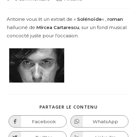
comments:
author:
Antoine vous lit un extrait de «
Solénoïde
« ,
roman
halluciné de
Mircea Cartarescu
, sur un fond musical
concocté juste pour l’occasion.
SHARE
PARTAGER LE CONTENU
THIS
CONTENT
Facebook
WhatsApp
Opens
Opens
in
in
a
a
new
new