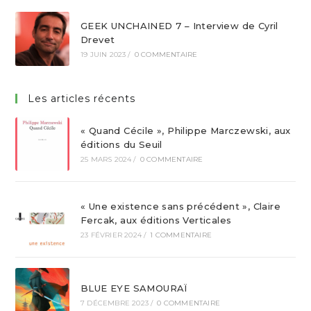
GEEK UNCHAINED 7 – Interview de Cyril
Drevet
19 JUIN 2023
/
0 COMMENTAIRE
Les articles récents
« Quand Cécile », Philippe Marczewski, aux
éditions du Seuil
25 MARS 2024
/
0 COMMENTAIRE
« Une existence sans précédent », Claire
Fercak, aux éditions Verticales
23 FÉVRIER 2024
/
1 COMMENTAIRE
BLUE EYE SAMOURAÏ
7 DÉCEMBRE 2023
/
0 COMMENTAIRE