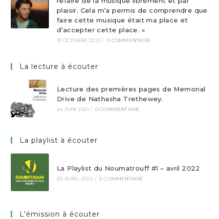
refaire de la musique librement et par
plaisir. Cela m’a permis de comprendre que
faire cette musique était ma place et
d’accepter cette place. »
13 OCTOBRE 2023
/
0 COMMENTAIRE
La lecture à écouter
Lecture des premières pages de Memorial
Drive de Nathasha Trethewey.
24 JUIN 2021
/
0 COMMENTAIRE
La playlist à écouter
La Playlist du Noumatrouff #1 – avril 2022
20 AVRIL 2022
/
0 COMMENTAIRE
L’émission à écouter