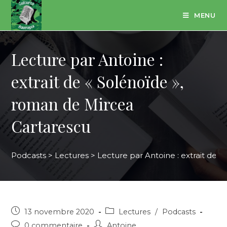
Skip
MENU
to
content
Lecture par Antoine :
extrait de « Solénoïde »,
roman de Mircea
Cartarescu
Podcasts
>
Lectures
>
Lecture par Antoine : extrait de 
Post
Post
13 novembre 2020
Lectures
/
Podcasts
published:
category:
Post
Post
0 commentaire
Antoine