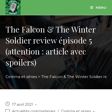
Skip
MENU
to
content
The Falcon & The Winter
Soldier review épisode 5
(attention : article avec
spoilers)
Cinéma et séries
>
The Falcon & The Winter Soldier review
Post
17 avril 2021
published:
Post
Actualités cinéma/séries
/
Cinéma et séries