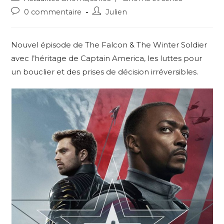
category:
Post
Post
0 commentaire
Julien
comments:
author:
Nouvel épisode de The Falcon & The Winter Soldier
avec l’héritage de Captain America, les luttes pour
un bouclier et des prises de décision irréversibles.