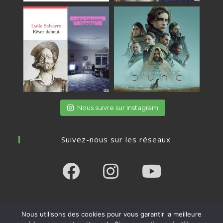
Nous suivre sur Instagram
Suivez-nous sur les réseaux
Opens
Opens
Opens
in
in
in
Nous utilisons des cookies pour vous garantir la meilleure
a
a
a