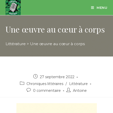
Skip
MENU
to
content
Une œuvre au cœur à corps
Littérature
>
Une œuvre au cœur à corps
Post
27 septembre 2022
published:
Post
Chroniques littéraires
/
Littérature
category:
Post
Post
0 commentaire
Antoine
comments:
author: