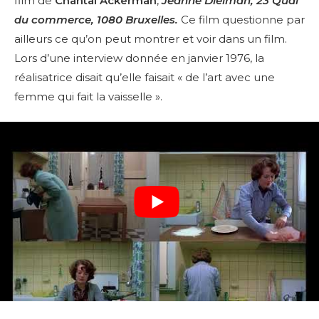
film de
Chantal Ackerman
,
Jeanne Dielman, 23 Quai
du commerce, 1080 Bruxelles.
Ce film questionne par
ailleurs ce qu’on peut montrer et voir dans un film.
Lors d’une interview donnée en janvier 1976, la
réalisatrice disait qu’elle faisait « de l’art avec une
femme qui fait la vaisselle ».