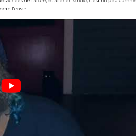
tachées de l’arbre, et aller en studio, c’est un peu com
 perd l’envie.