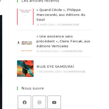
me
Les articles récents
« Quand Cécile », Philippe
Marczewski, aux éditions du
Seuil
25 MARS 2024
/
0 COMMENTAIRE
« Une existence sans
précédent », Claire Fercak, aux
éditions Verticales
23 FÉVRIER 2024
/
1 COMMENTAIRE
BLUE EYE SAMOURAÏ
7 DÉCEMBRE 2023
/
0 COMMENTAIRE
Nous suivre