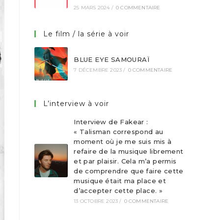
25 MARS 2024
/
0 COMMENTAIRE
Le film / la série à voir
BLUE EYE SAMOURAÏ
7 DÉCEMBRE 2023
/
0 COMMENTAIRE
L’interview à voir
Interview de Fakear :
« Talisman correspond au
moment où je me suis mis à
refaire de la musique librement
et par plaisir. Cela m’a permis
de comprendre que faire cette
musique était ma place et
d’accepter cette place. »
13 OCTOBRE 2023
/
0 COMMENTAIRE