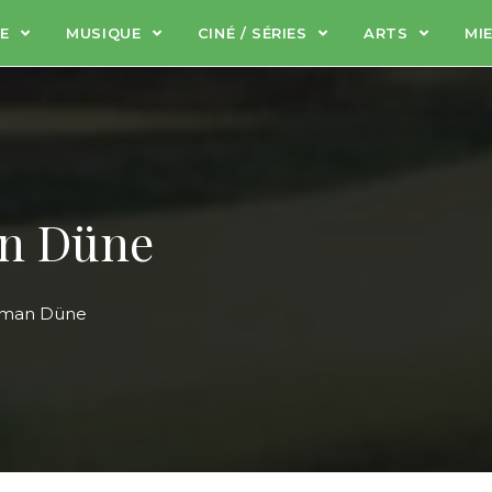
RE
MUSIQUE
CINÉ / SÉRIES
ARTS
MI
an Düne
erman Düne