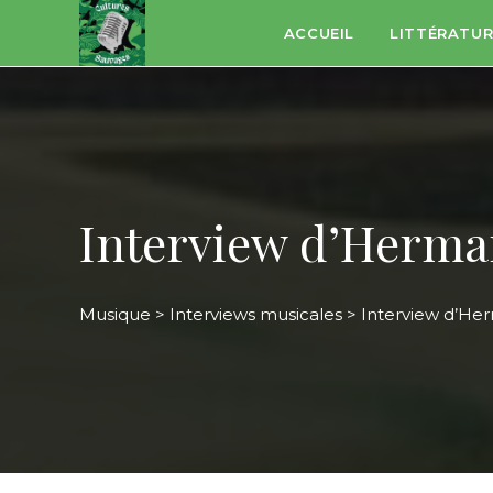
Skip
ACCUEIL
LITTÉRATU
to
content
Interview d’Herm
Musique
>
Interviews musicales
>
Interview d’H