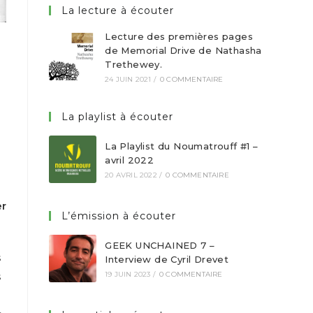
La lecture à écouter
Lecture des premières pages
de Memorial Drive de Nathasha
Trethewey.
24 JUIN 2021
/
0 COMMENTAIRE
La playlist à écouter
La Playlist du Noumatrouff #1 –
avril 2022
20 AVRIL 2022
/
0 COMMENTAIRE
er
L’émission à écouter
GEEK UNCHAINED 7 –
s
Interview de Cyril Drevet
s
19 JUIN 2023
/
0 COMMENTAIRE