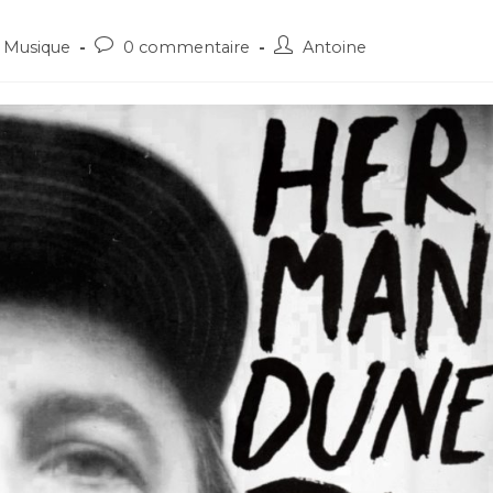
Post
Post
Musique
0 commentaire
Antoine
comments:
author: