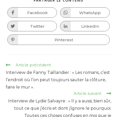
PARTAGER LE CONTENU
THIS
CONTENT
Facebook
WhatsApp
Opens
Opens
in
in
a
a
new
new
Twitter
LinkedIn
Opens
Opens
window
window
in
in
a
a
new
new
Pinterest
Opens
window
window
in
a
new
window
Read
Article précédent
more
Interview de Fanny Taillandier : « Les romans, c’est
articles
l’endroit où l’on peut toujours sauter la clôture,
faire le mur ».
Article suivant
Interview de Lydie Salvayre : « Il y a aussi, bien sûr,
tout ce que j’écris et dont j’ignore le pourquoi.
Toutes ces choses confuses en moi que je