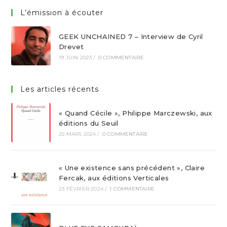
L’émission à écouter
GEEK UNCHAINED 7 – Interview de Cyril
Drevet
19 JUIN 2023
/
0 COMMENTAIRE
Les articles récents
« Quand Cécile », Philippe Marczewski, aux
éditions du Seuil
25 MARS 2024
/
0 COMMENTAIRE
« Une existence sans précédent », Claire
Fercak, aux éditions Verticales
23 FÉVRIER 2024
/
1 COMMENTAIRE