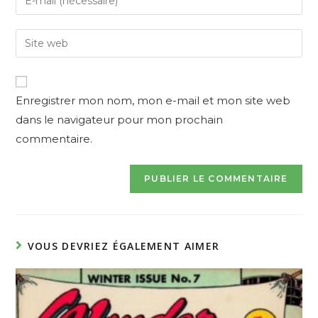
or
your
username
email
Enter
to
address
your
comment
to
website
comment
URL
Enregistrer mon nom, mon e-mail et mon site web
(optional)
dans le navigateur pour mon prochain
commentaire.
VOUS DEVRIEZ ÉGALEMENT AIMER